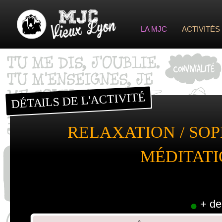
LA MJC
ACTIVITÉS
ESPACE PIERRE VALDO
INDEX D’ACTIVITÉS VIEUX LYO
SAL
VIE ASSOCIATIVE ET CITOYENNE
INDEX D’ACTIVITÉS VALD
FESTIVAL LES C
VIE DE MAISON
FESTIVAL GONES E
GOASS
VIE DE QUARTIER
DÉTAILS DE L'ACTIVITÉ
RELAXATION / SOP
MÉDITAT
+ de