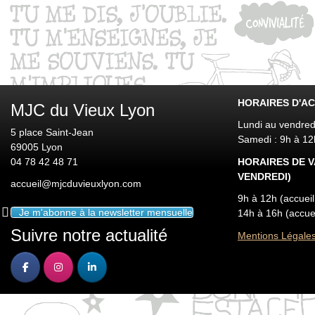
HORAIRES D'AC
MJC du Vieux Lyon
Lundi au vendred
5 place Saint-Jean
Samedi : 9h à 1
69005 Lyon
04 78 42 48 71
HORAIRES DE V
VENDREDI)
accueil@mjcduvieuxlyon.com
9h à 12h (accuei
Je m'abonne à la newsletter mensuelle
14h à 16h (accue
Suivre notre actualité
Mentions Légale