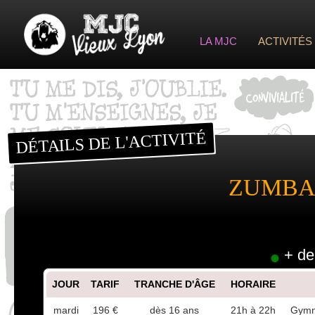
LA MJC
ACTIVITÉS
ESPACE PIERRE VALDO
INDEX D’ACTIVITÉS VIEUX LYO
SAL
VIE ASSOCIATIVE ET CITOYENNE
INDEX D’ACTIVITÉS VALD
FESTIVAL LES C
VIE DE MAISON
FESTIVAL GONES E
GOASS
VIE DE QUARTIER
DÉTAILS DE L'ACTIVITÉ
ZUMB
+ de
JOUR
TARIF
TRANCHE D'ÂGE
HORAIRE
mardi
196 €
dès 16 ans
21h à 22h
Gymna