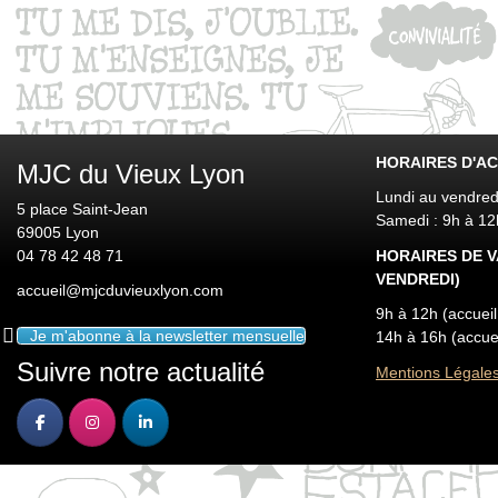
HORAIRES D'AC
MJC du Vieux Lyon
Lundi au vendred
5 place Saint-Jean
Samedi : 9h à 1
69005 Lyon
04 78 42 48 71
HORAIRES DE V
VENDREDI)
accueil@mjcduvieuxlyon.com
9h à 12h (accuei
Je m'abonne à la newsletter mensuelle
14h à 16h (accue
Suivre notre actualité
Mentions Légale