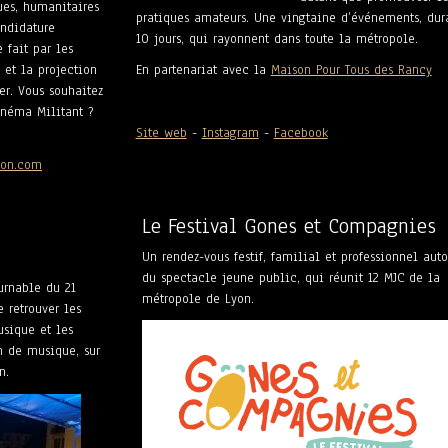
es, humanitaires
pratiques amateurs. Une vingtaine d’événements, dur
andidature
10 jours, qui rayonnent dans toute la métropole.
 fait par les
et la projection
En partenariat avec la
Maison Pour Tous des Rancy
ier.
Vous souhaitez
inéma Militant ?
Site web
-
Instagram
-
Facebook
yon.com
Le Festival Gones et Compagnies
Un rendez-vous festif, familial et professionnel auto
du spectacle jeune public, qui réunit 12 MJC de la
urnable du 21
métropole de Lyon.
 retrouver les
sique et les
5h de musique, sur
n.