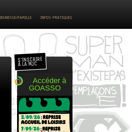
JEUNESSE/FAMILLE
INFOS PRATIQUES
SIRS PÉRISCOLAIRES
L’ÉQUIPE
OISIRS DU MERCREDI
RECRUTEMENT
E LOISIRS VACANCES
LES-MINIS-SÉJOURS
S'INSCRIRE
 JEUNES (11-18 ANS)
À LA MJC
Accéder à
GOASSO