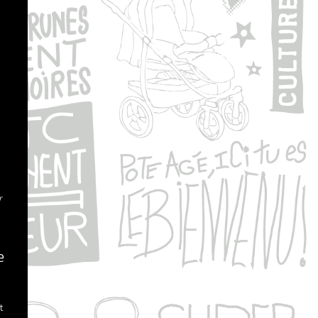
r
e
t