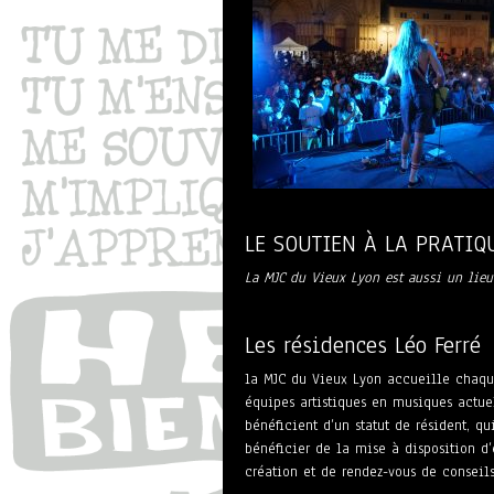
LE SOUTIEN À LA PRATIQ
La MJC du Vieux Lyon est aussi un lieu
Les résidences Léo Ferré
la MJC du Vieux Lyon accueille chaqu
équipes artistiques en musiques actue
bénéficient d’un statut de résident, q
bénéficier de la mise à disposition d
création et de rendez-vous de conseil