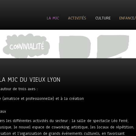
LA MJC
ACTIVITÉS
CULTURE
ENFANCE/
ESPACE PIERRE VALDO
INDEX D’ACTIVITÉS VIEUX LYON
SALLE LÉO FERRÉ
ACCUEILS DE LOI
VIE ASSOCIATIVE ET CITOYENNE
INDEX D’ACTIVITÉS VALDO
FESTIVAL LES CHANTS DE MARS
ACCUEIL DE L
VIE DE MAISON
FESTIVAL GONES ET COMPAGNIES
GOASSO
ACCUEIL D
VIE DE QUARTIER
SECTEUR
 LA MJC DU VIEUX LYON
autour de trois axes :
e (amatrice et professionnelle) et à la création
naux
rs les différentes activités du secteur : la salle de spectacle Léo Ferré,
usique, le nouvel espace de coworking artistique, les locaux de répétition,
ation et l’organisation de grands événements culturels, en favorisant