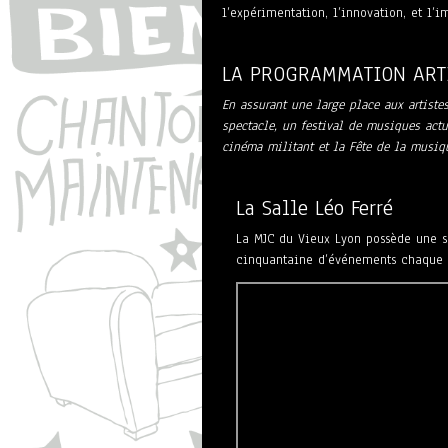
l’expérimentation, l’innovation, et l’
LA PROGRAMMATION ART
En assurant une large place aux artiste
spectacle, un festival de musiques actu
cinéma militant et la Fête de la musiq
La Salle Léo Ferré
La MJC du Vieux Lyon possède une s
cinquantaine d’événements chaque 