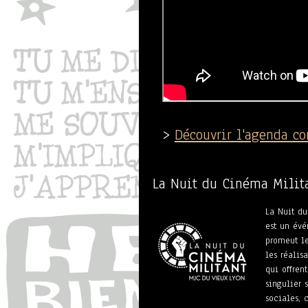
>
Découvrir l'agenda c
La Nuit du Cinéma Milit
La Nuit du
est un év
promeut le
les réalis
qui offren
singulier 
sociales, c