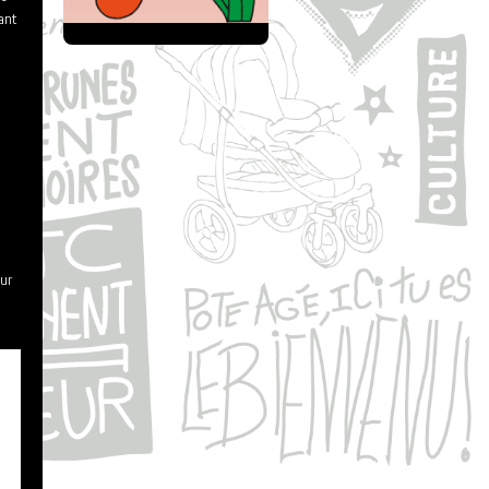
ant
ur