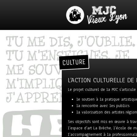
CULTURE
L'ACTION CULTURELLE DE
Le projet culturel de la MJC s’articule 
le soutien à la pratique artistiqu
la rencontre avec les publics
la valorisation des artistes régio
Ses objectifs sont mis en œuvre à trave
l’espace d’art La Brèche, l’école de m
l’accompagnement à la professionnalis