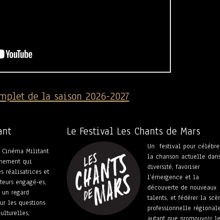
omplet de la saison 2026-2027
ant
Le Festival Les Chants de Mars
Un
festival pour célébre
 Cinéma Militant
la chanson actuelle dans
énement qui
diversité, favoriser
s réalisatrices et
l’émergence et la
ateurs engagé-es,
découverte de nouveaux
t un regard
talents, et fédérer la scè
sur les questions
professionnelle régional
ulturelles,
autant que promouvoir le