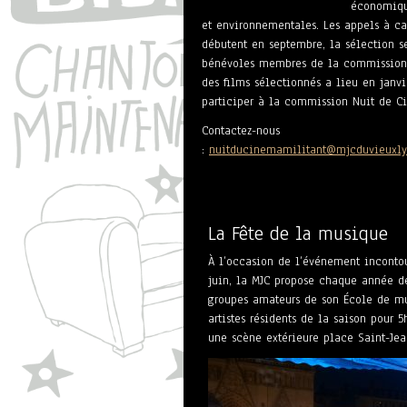
économiqu
et environnementales. Les appels à c
débutent en septembre, la sélection se
bénévoles membres de la commission 
des films sélectionnés a lieu en janv
participer à la commission Nuit de C
Contactez-nous
:
nuitducinemamilitant@mjcduvieuxl
La Fête de la musique
À l’occasion de l’événement inconto
juin, la MJC propose chaque année de
groupes amateurs de son École de mu
artistes résidents de la saison pour 
une scène extérieure place Saint-Jea