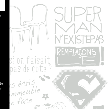
4
le
on
e