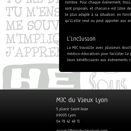
nombre. Pour chaque événement, trois 
sont proposés, et chacun.e est libre de
le plus adapté à sa situation, en fonc
qu’il.elle veut ou peut apporter aux art
L’inclusion
La MJC travaille avec plusieurs struct
médico-éducatives pour faciliter la 
leurs bénéficiaires aux événements cu
MJC du Vieux Lyon
5 place Saint-Jean
69005 Lyon
04 78 42 48 71
accueil@mjcduvieuxlyon.com