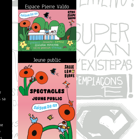
Espace Pierre Valdo
Jeune public
r
 sa
ne
e
s