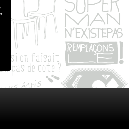
s
s
et